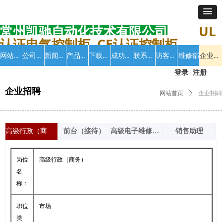
常州凯驰自动化技术有限公司
UL
认证电气控制柜 CE认证控制柜
网站首页
公司介绍
新闻中心
产品中心
下载中心
成功案例
联系我们
访客留言
企业招聘
维修部
登录
注册
企业招聘
网站首页
ꄲ
企业招聘
高级行政（商务）
前台（接待）
高级电子维修工程师
销售助理
岗位
高级行政（商务）
名
称：
职位
市场
类